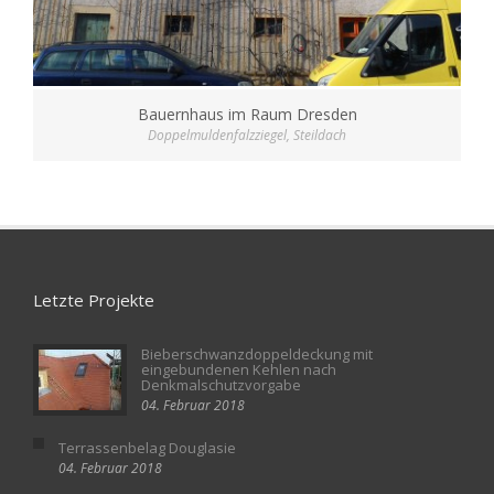
Bauernhaus im Raum Dresden
Doppelmuldenfalzziegel
,
Steildach
Letzte Projekte
Bieberschwanzdoppeldeckung mit
eingebundenen Kehlen nach
Denkmalschutzvorgabe
04. Februar 2018
Terrassenbelag Douglasie
04. Februar 2018