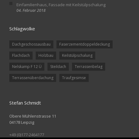
Einfamilienhaus, Fassade mit Keilstülpschalung
04. Februar 2018
Schlagwolke
Dachgeschossausbau
Faserzementdoppeldeckung
Flachdach
Holzbau
Keilstülpschalung
Nelskamp F 12 Ü
Steildach
Terrassenbelag
Terrassenüberdachung
Traufgesimse
Stefan Schmidt
Obere Mühlenstrasse 11
04178 Leipzig
+49 (0)177-2464177