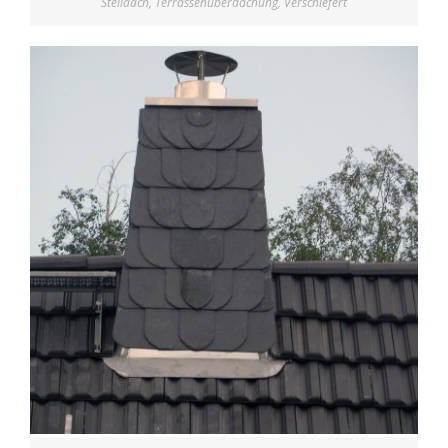
Steildach
,
Terrassenüberdachung
,
Verschiefert