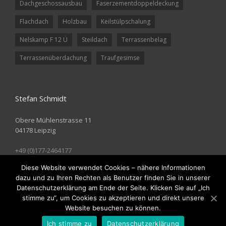
Dachgeschossausbau
Faserzementdoppeldeckung
Flachdach
Holzbau
Keilstülpschalung
Nelskamp F 12 Ü
Steildach
Terrassenbelag
Terrassenüberdachung
Traufgesimse
Stefan Schmidt
Obere Mühlenstrasse 11
04178 Leipzig
+49 (0)177-2464177
www.stefan-schmidt-ddm.de
Diese Website verwendet Cookies – nähere Informationen
info@stefan-schmidt-ddm.de
dazu und zu Ihren Rechten als Benutzer finden Sie in unserer
Datenschutzerklärung am Ende der Seite. Klicken Sie auf „Ich
stimme zu“, um Cookies zu akzeptieren und direkt unsere
Website besuchen zu können.
Copyright 2014, Stefan Schmidt
Home
|
Impressum
|
Kontakt
Ich stimme zu
Datenschutzerklärung