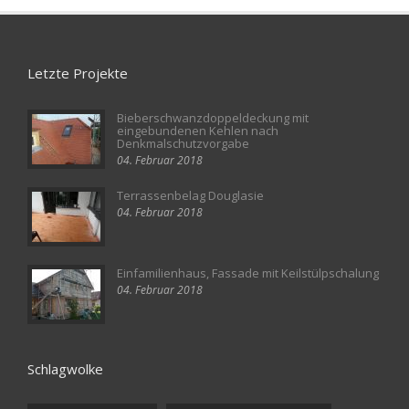
Letzte Projekte
Bieberschwanzdoppeldeckung mit
eingebundenen Kehlen nach
Denkmalschutzvorgabe
04. Februar 2018
Terrassenbelag Douglasie
04. Februar 2018
Einfamilienhaus, Fassade mit Keilstülpschalung
04. Februar 2018
Schlagwolke