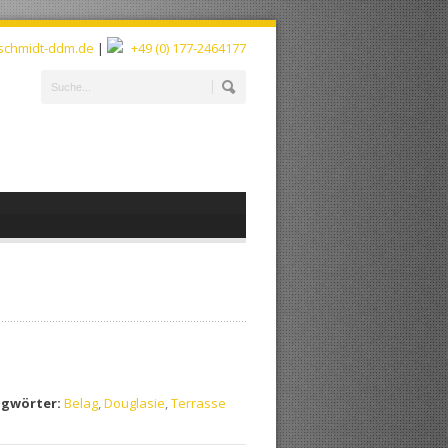
schmidt-ddm.de
|
+49 (0) 177-2464177
agwörter:
Belag
,
Douglasie
,
Terrasse