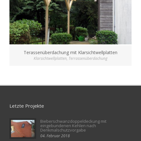
Terassenüberdachung mit Klarsichtwellplatten
Klarsichtwellplatten
,
Terrassenüberdachung
Letzte Projekte
Bieberschwanzdoppeldeckung mit
eingebundenen Kehlen nach
Denkmalschutzvorgabe
04. Februar 2018