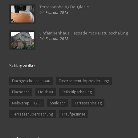
Terrassenbelag Douglasie
04. Februar 2018
Einfamilienhaus, Fassade mit Keilstülpschalung
04. Februar 2018
Schlagwolke
Dachgeschossausbau
Faserzementdoppeldeckung
Flachdach
Holzbau
Keilstülpschalung
Nelskamp F 12 Ü
Steildach
Terrassenbelag
Terrassenüberdachung
Traufgesimse