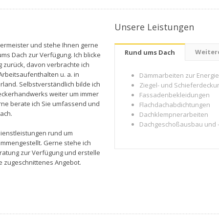
Unsere Leistungen
kermeister und stehe Ihnen gerne
Weiter
Rund ums Dach
 ums Dach zur Verfügung. Ich blicke
g zurück, davon verbrachte ich
rbeitsaufenthalten u. a. in
Dämmarbeiten zur Energie
rland. Selbstverständlich bilde ich
Ziegel- und Schieferdeckun
deckerhandwerks weiter um immer
Fassadenbekleidungen
rne berate ich Sie umfassend und
Flachdachabdichtungen
Dach.
Dachklempnerarbeiten
Dachgeschoßausbau und -
Dienstleistungen rund um
mengestellt. Gerne stehe ich
ratung zur Verfügung und erstelle
he zugeschnittenes Angebot.