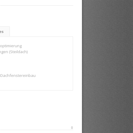
es
optimierung
gen (Steildach)
Dachfenstereinbau
0