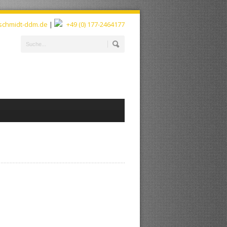
schmidt-ddm.de
|
+49 (0) 177-2464177