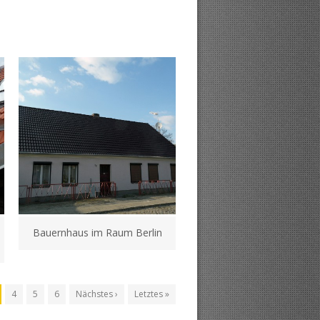
Bauernhaus im Raum Berlin
4
5
6
Nächstes ›
Letztes »